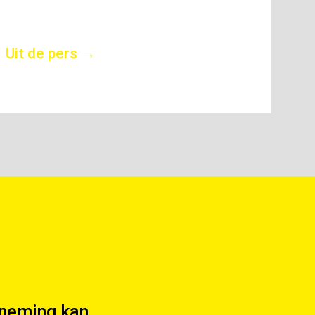
Uit de pers →
rneming kan