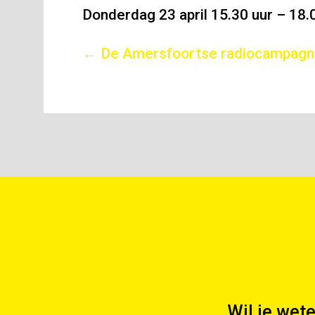
Donderdag 23 april 15.30 uur – 18
Posts
← De Amersfoortse radiocampagn
navigation
Wil je wet