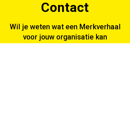
Contact
Wil je weten wat een Merkverhaal
voor jouw organisatie kan
betekenen? Neem contact op met
Hans de Koning.
06 21266734
hans@locomotive.nl